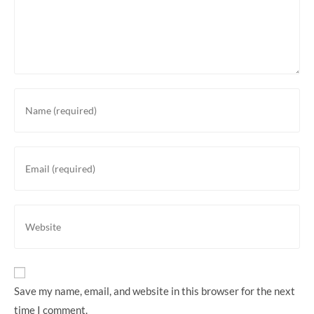
Enter
your
name
or
Enter
username
your
to
email
comment
address
Enter
to
your
comment
website
URL
(optional)
Save my name, email, and website in this browser for the next
time I comment.