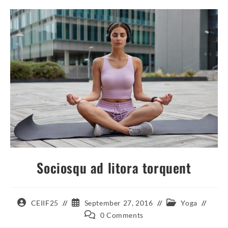
Sociosqu ad litora torquent
Post
Post
Post
CEIIF25
September 27, 2016
Yoga
author:
published:
category:
Post
0 Comments
comments: