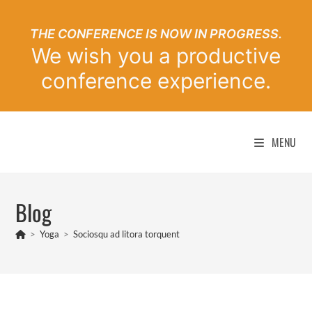
THE CONFERENCE IS NOW IN PROGRESS.
We wish you a productive
conference experience.
Skip
to
MENU
content
Blog
>
Yoga
>
Sociosqu ad litora torquent